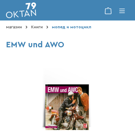
магазин
Книги
мопед и мотоцикл
EMW und AWO