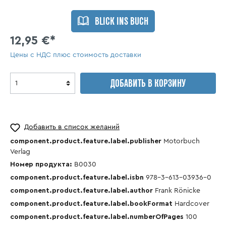
BLICK INS BUCH
12,95 €*
Цены с НДС плюс стоимость доставки
ДОБАВИТЬ В КОРЗИНУ
Добавить в список желаний
component.product.feature.label.publisher
Motorbuch
Verlag
Номер продукта:
B0030
component.product.feature.label.isbn
978-3-613-03936-0
component.product.feature.label.author
Frank Rönicke
component.product.feature.label.bookFormat
Hardcover
component.product.feature.label.numberOfPages
100