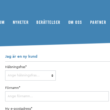
UM
NYHETER
BERÄTTELSER
OM OSS
PARTNER
Jag är en ny kund
79oktan Abonnemang
Scen
Motorsport
Redaktionell flotta
Museer
Andra tidskrifter
Möte
Bilar
Redaktionellt arbete
Återförsäljare
Hälsningsfras*
Camping
Verkstad
Förnamn*
Porträtt
Kaufberatung
Ny e-postadress*