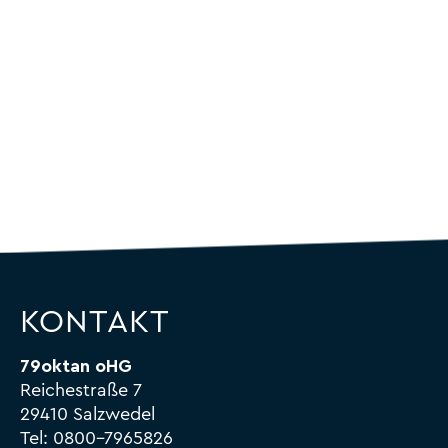
KONTAKT
79oktan oHG
Reichestraße 7
29410 Salzwedel
Tel:
0800-7965826