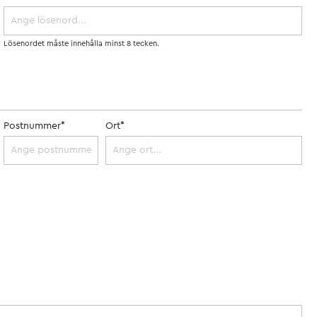
Motorsport
Husvagn
och
camping
Lösenordet måste innehålla minst 8 tecken.
Släpvagn
Transporthistoria
med
last
begagnade
Reparationshandböcker
Postnummer*
Ort*
böcker