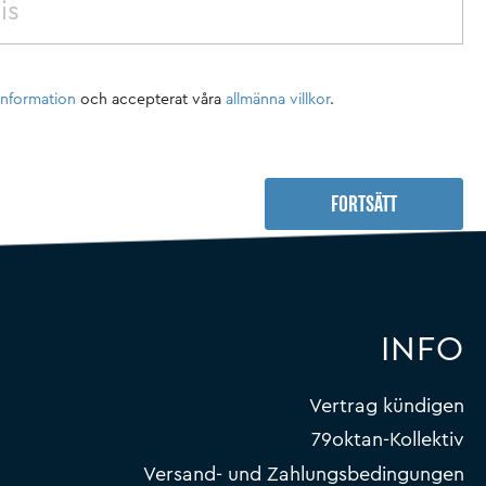
information
och accepterat våra
allmänna villkor
.
FORTSÄTT
INFO
Vertrag kündigen
79oktan-Kollektiv
Versand- und Zahlungsbedingungen