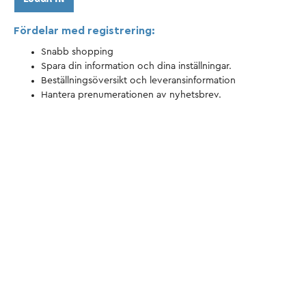
Flimmerkiste
Fördelar med registrering:
Snabb shopping
Spara din information och dina inställningar.
Beställningsöversikt och leveransinformation
Hantera prenumerationen av nyhetsbrev.
Artiklar från fans
Insamlingslådor
Kläder
Affischer
Stolar
och
och
klistermärken
sätesfat
Tassen