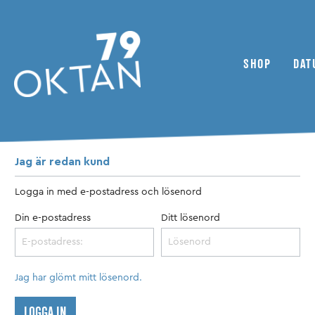
SHOP
DAT
Till kategori Shop
Jag är redan kund
79oktan Tidskrifter
Nyheter
Tvåhjuliga fordon
Kollektivet
ADMV
Logga in med e-postadress och lösenord
Din e-postadress
Ditt lösenord
Bonusmaterial
Inhaltsverzeichnis
Klubbar / föreningar
Magazine
Reseskildring
Jag har glömt mitt lösenord.
LOGGA IN