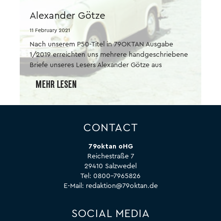
Alexander Götze
11 February 2021
Nach unserem P50-Titel in 79OKTAN Ausgabe
1/2019 erreichten uns mehrere handgeschriebene
Briefe unseres Lesers Alexander Götze aus
Eberswalde, der uns obendrein mehrere Fotos
MEHR LESEN
mitschickte. Einen kleinen Ausschnitt aus diesen
netten Zuschriften möchten wir Ihnen, liebe Leser,
auf diesen Seiten gern zugänglich machen. Das
79OKTAN-Kollektiv.
CONTACT
79oktan oHG
Reichestraße 7
29410 Salzwedel
Tel:
0800-7965826
E-Mail:
redaktion@79oktan.de
SOCIAL MEDIA