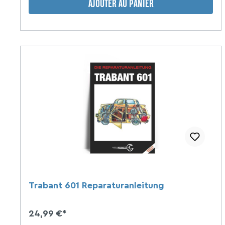
AJOUTER AU PANIER
autocollants
Fûts
de
siège
Tassen
Trabant 601 Reparaturanleitung
24,99 €*