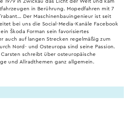
agricole
re 1979 in Zwickau das Licht der Welt und kam
aftfahrzeugen in Berührung. Mopedfahren mit 7
Sport
Caravane
 Trabant… Der Maschinenbauingenieur ist seit
automobile
&
eitet bei uns die Social-Media-Kanäle Facebook
Camping
 ein Škoda Forman sein favorisiertes
Remorque
Histoire
er auch auf langen Strecken regelmäßig zum
de
du
urch Nord- und Osteuropa sind seine Passion.
transport
trafic
. Carsten schreibt über osteuropäische
Livres
Manuels
uge und Allradthemen ganz allgemein.
anciens
de
réparation