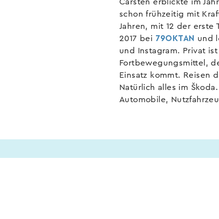
Carsten erblickte im Jah
schon frühzeitig mit Kr
Jahren, mit 12 der erste
2017 bei
79OKTAN
und l
und Instagram. Privat ist
Fortbewegungsmittel, d
Einsatz kommt. Reisen d
Natürlich alles im Škoda
Automobile, Nutzfahrze
Calendriers
ts