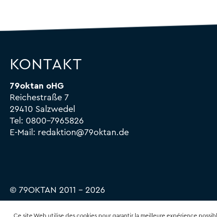
autocollants
Fûts
de
siège
Tassen
KONTAKT
79oktan oHG
Reichestraße 7
29410 Salzwedel
Tel:
0800-7965826
E-Mail:
redaktion@79oktan.de
© 79OKTAN 2011 – 2026
Ce site Web utilise des cookies pour garantir la meilleure expérience possib