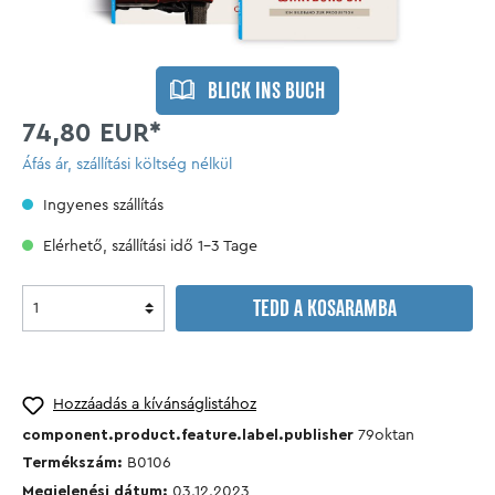
BLICK INS BUCH
74,80 EUR*
Áfás ár, szállítási költség nélkül
Ingyenes szállítás
Elérhető, szállítási idő 1-3 Tage
TEDD A KOSARAMBA
Hozzáadás a kívánságlistához
component.product.feature.label.publisher
79oktan
Termékszám:
B0106
Megjelenési dátum:
03.12.2023