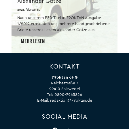
Alexander Götze
2021. február 11.
Nach unserem P50-Titel in 79OKTAN Ausgabe
1/2019 erreichten uns mehrere handgeschriebene
Briefe unseres Lesers Alexander Götze aus
Eberswalde, der uns obendrein mehrere Fotos
MEHR LESEN
mitschickte. Einen kleinen Ausschnitt aus diesen
netten Zuschriften möchten wir Ihnen, liebe Leser,
auf diesen Seiten gern zugänglich machen. Das
79OKTAN-Kollektiv.
KONTAKT
79oktan oHG
Reichestraße 7
29410 Salzwedel
Tel:
0800-7965826
E-Mail:
redaktion@79oktan.de
SOCIAL MEDIA