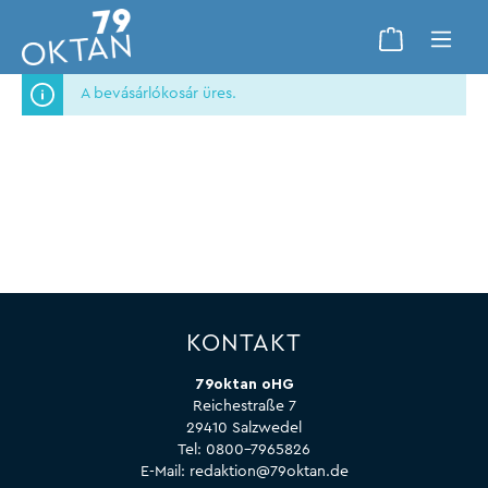
A bevásárlókosár üres.
KONTAKT
79oktan oHG
Reichestraße 7
29410 Salzwedel
Tel:
0800-7965826
E-Mail:
redaktion@79oktan.de