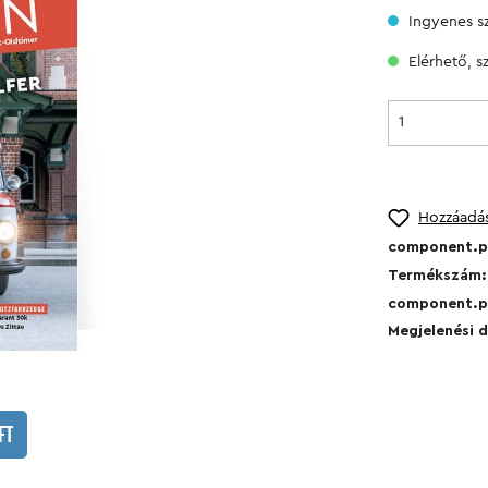
Ingyenes szá
Elérhető, sz
Hozzáadás
component.pr
Termékszám
Naptár
component.pr
Megjelenési 
k
FT