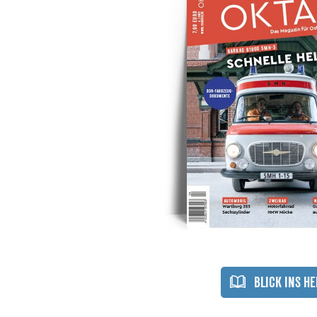
Flimmerkiste
Fan cikkek
Gyűjtődobozok
Ruhák
Plakátok
Székek
és
és
matricák
ülőhordó
BLICK INS HE
Tassen