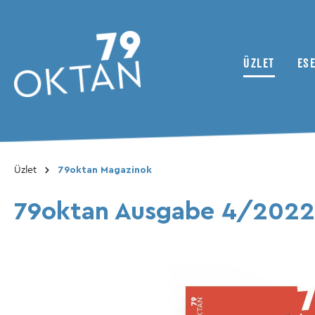
ÜZLET
ES
Összes megjelenítése Üzlet
Üzlet
79oktan Magazinok
79oktan Magazinok
Hírek
Kétkerekű
A kollektív
ADMV
79oktan Ausgabe 4/2022
Bónusz anyag
Inhaltsverzeichnis
Klubok / Egyesületek
Magazine
Útinapló