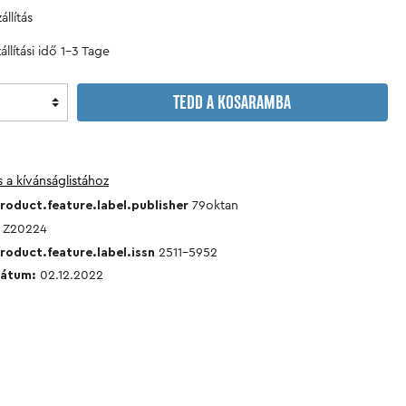
gépek
llítás
Motorsport
Lakókocsik
és
állítási idő 1-3 Tage
kemping
TEDD A KOSARAMBA
Teherszállító
Közlekedés
pótkocsi
története
Antikvár
Javítási
könyvek
kézikönyvek
 a kívánságlistához
oduct.feature.label.publisher
79oktan
:
Z20224
oduct.feature.label.issn
2511-5952
dátum:
02.12.2022