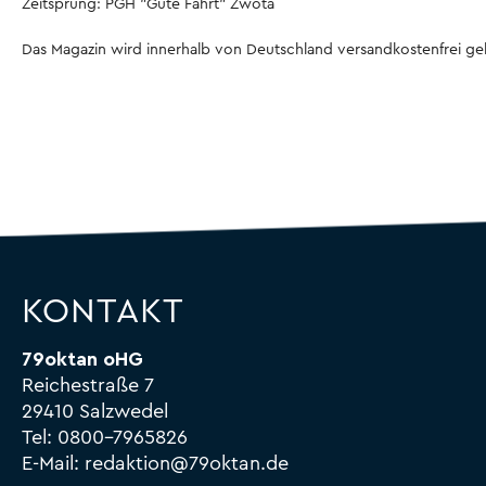
Zeitsprung: PGH "Gute Fahrt" Zwota
Das Magazin wird innerhalb von Deutschland versandkostenfrei geli
KONTAKT
79oktan oHG
Reichestraße 7
29410 Salzwedel
Tel:
0800-7965826
E-Mail:
redaktion@79oktan.de