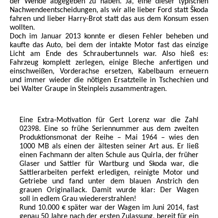
der Wende abgegeben zu haben. Ja, eine dieser typischen
Nachwendeentscheidungen, als wir alle lieber Ford statt Škoda
fahren und lieber Harry-Brot statt das aus dem Konsum essen
wollten.
Doch im Januar 2013 konnte er diesen Fehler beheben und
kaufte das Auto, bei dem der intakte Motor fast das einzige
Licht am Ende des Schraubertunnels war. Also hieß es:
Fahrzeug komplett zerlegen, einige Bleche anfertigen und
einschweißen, Vorderachse ersetzen, Kabelbaum erneuern
und immer wieder die nötigen Ersatzteile in Tschechien und
bei Walter Graupe in Steinpleis zusammentragen.
Eine Extra-Motivation für Gert Lorenz war die Zahl
02398. Eine so frühe Seriennummer aus dem zweiten
Produktionsmonat der Reihe – Mai 1964 – wies den
1000 MB als einen der ältesten seiner Art aus. Er ließ
einen Fachmann der alten Schule aus Quirla, der früher
Glaser und Sattler für Wartburg und Skoda war, die
Sattlerarbeiten perfekt erledigen, reinigte Motor und
Getriebe und fand unter dem blauen Anstrich den
grauen Originallack. Damit wurde klar: Der Wagen
soll
in edlem Grau wiedererstrahlen!
Rund 10.000 € später war der Wagen im Juni 2014, fast
genau 50 Jahre nach der ersten Zulassung, bereit für ein