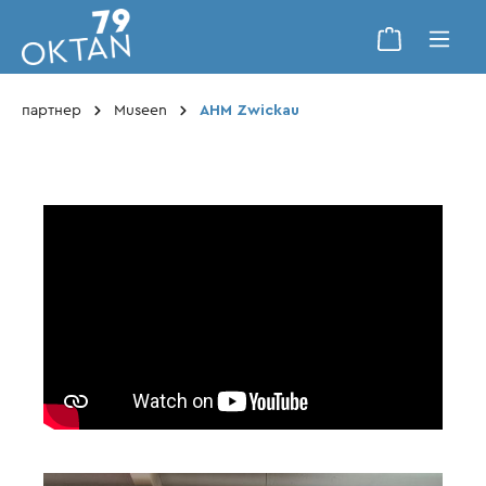
партнер
Museen
AHM Zwickau