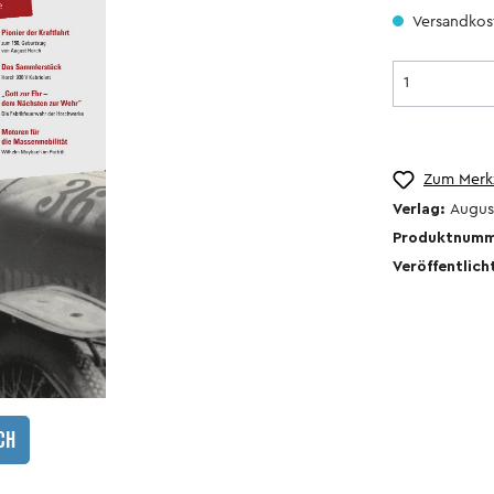
Versandkost
Zum Merkz
Verlag:
Augus
Kalender
Produktnum
Veröffentlich
r
CH