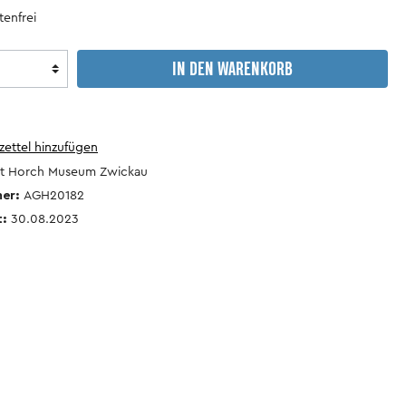
Motorsport
Wohnanhänger
enfrei
&
Camping
IN DEN WARENKORB
Lastenanhänger
Verkehrsgeschichte
antiquarische
Reparaturhandbücher
Bücher
ettel hinzufügen
t Horch Museum Zwickau
mer:
AGH20182
t:
30.08.2023