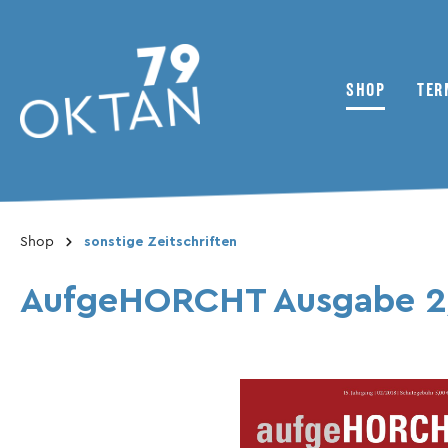
SHOP
TER
Zur Kategorie Shop
Shop
sonstige Zeitschriften
79oktan Magazine
Nachrichten
Zweirad
Das Kollektiv
ADMV
AufgeHORCHT Ausgabe 
Bonusmaterial
Inhaltsverzeichnis
Clubs / Vereine
Magazine
Reisebericht