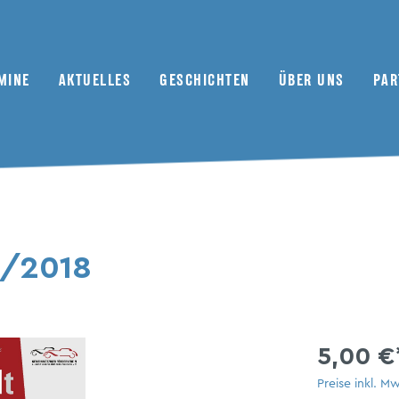
MINE
AKTUELLES
GESCHICHTEN
ÜBER UNS
PAR
79oktan Abonnement
Szene
Motorsport
Redaktionsfuhrpark
Museen
sonstige Zeitschriften
Treffen
Automobil
Redaktionsarbeit
Händler
2/2018
Camping
Werkstatt
Porträts
Kaufberatung
5,00 €
Preise inkl. M