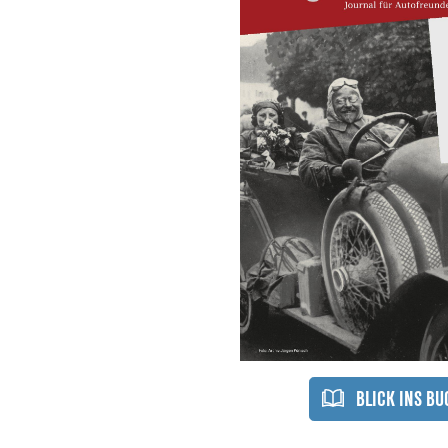
Flimmerkiste
Fanartikel
Sammelboxen
Kleidung
Poster
Stühle
&
&
Aufkleber
Sitzfässe
Tassen
BLICK INS BU