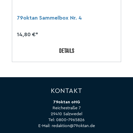
79oktan Sammelbox Nr. 4
14,80 €*
DETAILS
KONTAKT
79oktan oHG
Reichestraße 7
29410 Salzwedel
Tel:
0800-7965826
E-Mail:
redaktion@79oktan.de