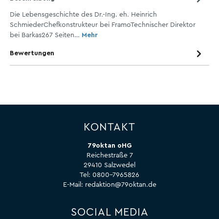
Die Lebensgeschichte des Dr.-Ing. eh. Heinrich
SchmiederChefkonstrukteur bei FramoTechnischer Direktor
bei Barkas267 Seiten…
Mehr
Bewertungen
KONTAKT
79oktan oHG
Reichestraße 7
29410 Salzwedel
Tel:
0800-7965826
E-Mail:
redaktion@79oktan.de
SOCIAL MEDIA