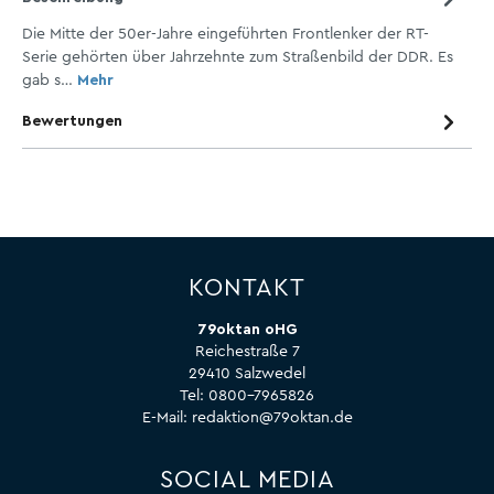
Die Mitte der 50er-Jahre eingeführten Frontlenker der RT-
Serie gehörten über Jahrzehnte zum Straßenbild der DDR. Es
gab s…
Mehr
Bewertungen
KONTAKT
79oktan oHG
Reichestraße 7
29410 Salzwedel
Tel:
0800-7965826
E-Mail:
redaktion@79oktan.de
SOCIAL MEDIA