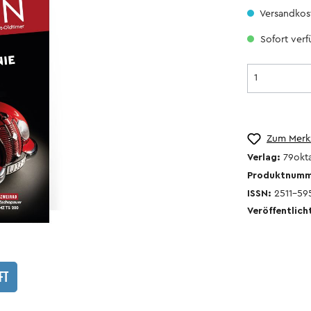
Versandkost
Sofort verfü
Zum Merkz
Kalender
Verlag:
79okt
Produktnum
ISSN:
2511-59
Veröffentlich
r
FT