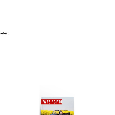
efert.