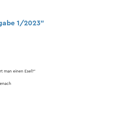
gabe 1/2023"
rt man einen Esel?"
senach