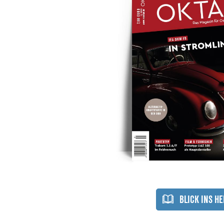
Flimmerkiste
Fanartikel
Sammelboxen
Kleidung
Poster
Stühle
&
&
Aufkleber
Sitzfässe
Tassen
BLICK INS HE