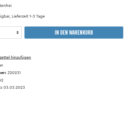
Motorsport
Wohnanhänger
enfrei
&
Camping
gbar, Lieferzeit 1-3 Tage
Lastenanhänger
Verkehrsgeschichte
IN DEN WARENKORB
antiquarische
Reparaturhandbücher
Bücher
ettel hinzufügen
an
mer:
Z20231
52
t:
03.03.2023