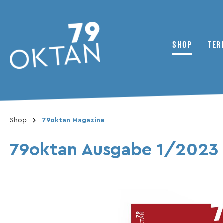
SHOP
TER
Zur Kategorie Shop
Shop
79oktan Magazine
79oktan Magazine
Nachrichten
Zweirad
Das Kollektiv
ADMV
79oktan Ausgabe 1/2023
Bonusmaterial
Inhaltsverzeichnis
Clubs / Vereine
Magazine
Reisebericht