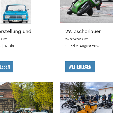
rstellung und
29. Zschorlauer
tunde
Dreieckrennen
e 2026
27. července 2026
 | 17 Uhr
1. und 2. August 2026
kalendář
LESEN
WEITERLESEN