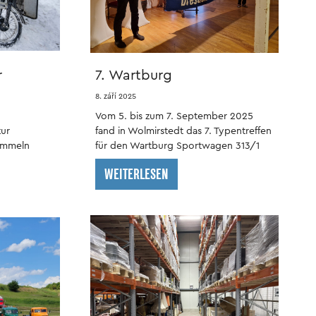
r
7. Wartburg
Schloss
Sportwagentreffen in
8. září 2025
Wolmirstedt
Vom 5. bis zum 7. September 2025
zur
fand in Wolmirstedt das 7. Typentreffen
sammeln
für den Wartburg Sportwagen 313/1
gesottene
statt.
WEITERLESEN
rradkultur
t in