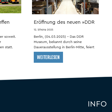
effen
Eröffnung des neuen »DDR
Museum Depot«
12. března 2025
er soweit.
Berlin, (04.03.2025) – Das DDR
r
Museum, bekannt durch seine
en statt.
Dauerausstellung in Berlin-Mitte, feiert
die Eröffnung seines neuen »DDR
WEITERLESEN
Museum Depot« in Berlin-Marzahn.
INFO