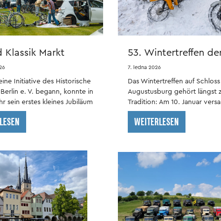
d Klassik Markt
53. Wintertreffen de
 2026
Motorradfahrer auf 
26
7. ledna 2026
Augustusburg
eine Initiative des Historische
Das Wintertreffen auf Schloss
Berlin e. V. begann, konnte in
Augustusburg gehört längst 
r sein erstes kleines Jubiläum
Tradition: Am 10. Januar ver
sich bereits zum 53. Mal hart
LESEN
WEITERLESEN
Biker und Fans gelebter Moto
zum winterlichen Jahresauftak
kurfürstlicher Kulisse.