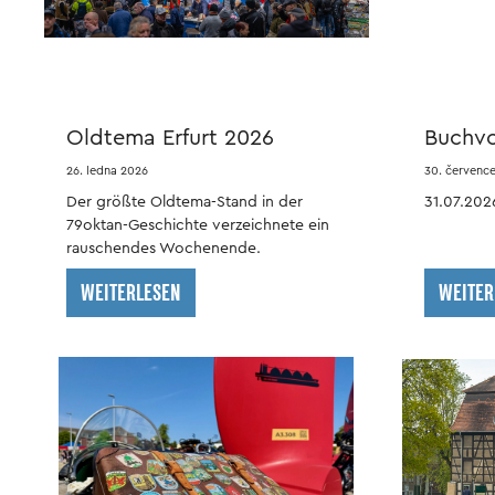
Flimmerkiste
Oldtema Erfurt 2026
Buchvo
Feiers
26. ledna 2026
30. červenc
Der größte Oldtema-Stand in der
31.07.2026
79oktan-Geschichte verzeichnete ein
rauschendes Wochenende.
fanouškovský článek
WEITERLESEN
WEITER
sběrné
oblečení
boxy
plakáty
židle
a
a
samolepky
sedací
sudy