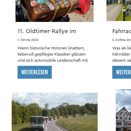
Tassen
11. Oldtimer-Rallye im
Fahrra
phanTECHNIKUM
Dahme
1. června 2026
5. května 20
Wenn historische Motoren knattern,
Was als kl
liebevoll gepflegte Klassiker glänzen
Fahrräder 
und sich automobile Leidenschaft mit
diesem Jah
maritimem Flair verbindet, dann ist
feiern.
WEITERLESEN
WEITER
wieder Oldtimer-Rallye-Zeit im
phanTECHNIKUM.