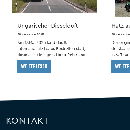
Ungarischer Dieselduft
Hatz a
über Meiningen
29. července 2025
29. července
Am 17.Mai 2025 fand das 8.
Der origi
Internationale Ikarus Bustreffen statt,
der Saalf
diesmal in Meinigen. Mirko Peter und
e. V. Thür
seine Mitstreiter vom Freundeskreis
entlehnt.
WEITERLESEN
WEITER
Ikarus organisierten es auf dem
Betriebsgelände der Meininger
Busbetriebe (MBB).
KONTAKT