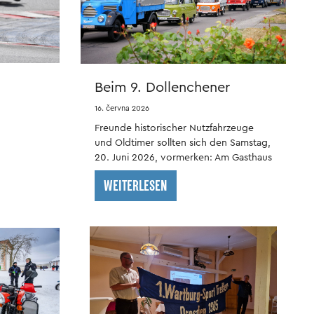
stroje
motorsportu
karavanu
a
kempování
nákladní
historie
Beim 9. Dollenchener
přívěs
provozu
Nutzfahrzeugtreffen
16. června 2026
antikvariáty
opravárenské
begeistern Barkas, Garant
Freunde historischer Nutzfahrzeuge
příručky
und H6
und Oldtimer sollten sich den Samstag,
20. Juni 2026, vormerken: Am Gasthaus
Stuckatz in Dollenchen findet bereits
WEITERLESEN
zum neunten Mal das beliebte
Dollenchener Nutzfahrzeugtreffen statt.