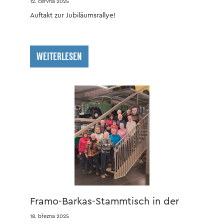
12. června 2025
Auftakt zur Jubiläumsrallye!
WEITERLESEN
Framo-Barkas-Stammtisch in der
ZeitWerkStadt
18. března 2025