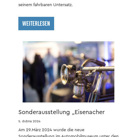
seinem fahrbaren Untersatz.
WEITERLESEN
Sonderausstellung „Eisenacher
Fahrradgeschichte“ eröffnet
5. dubna 2024
Am 29.März 2024 wurde die neue
Sonderausstellung im Automobilmuseum unter den