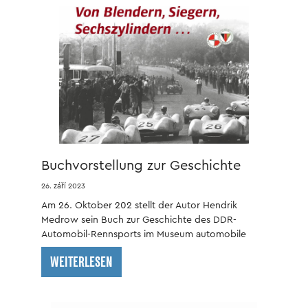
Buchvorstellung zur Geschichte
des DDR-Automobil-Rennsports
26. září 2023
Am 26. Oktober 202 stellt der Autor Hendrik
Medrow sein Buch zur Geschichte des DDR-
Automobil-Rennsports im Museum automobile
welt eisenach vor.
WEITERLESEN