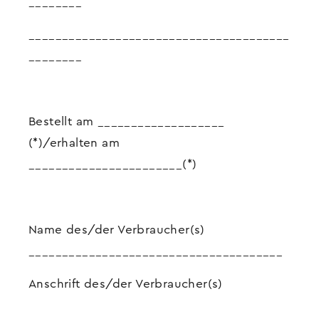
________
_______________________________________
________
Bestellt am ___________________
(*)/erhalten am
_______________________(*)
Name des/der Verbraucher(s)
______________________________________
Anschrift des/der Verbraucher(s)
_________________________________