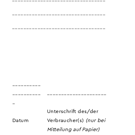
_________________________________
_________________________________
__________
__________
_____________________
_
Unterschrift des/der
Datum
Verbraucher(s)
(nur bei
Mitteilung auf Papier)