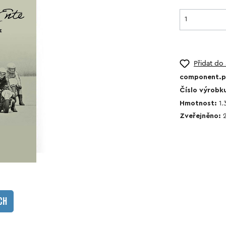
Přidat do
component.pr
Číslo výrobk
Hmotnost:
1.
Zveřejněno:
kalendář
CH