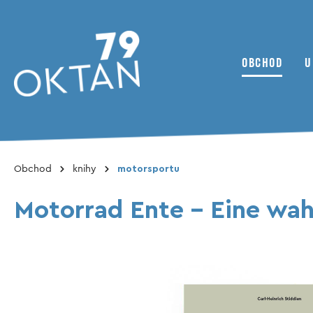
OBCHOD
U
Ke kategorii Obchod
Obchod
knihy
motorsportu
79oktan časopis
Zprávy
Jízdní kolo
Kolektiv
ADMV
Motorrad Ente - Eine wah
Bonusový materiál
Inhaltsverzeichnis
Kluby a spolky
Magazine
Cestopis