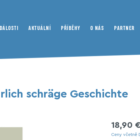
DÁLOSTI
AKTUÁLNÍ
PŘÍBĚHY
O NÁS
PARTNER
79oktan předplatné
Scéna
Motorsportu
Redakční flotila
Muzea
jiné časopisy
Setkat
Automobil
Redakční práce
Obchodník
rlich schräge Geschichte
Kempování
Dílna
Portréty
Kaufberatung
18,90 
Ceny včetně DP