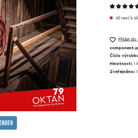
Již není k d
Přidat do
component.pr
Číslo výrobk
Hmotnost:
1
Zveřejněno:
kalendář
LENDER