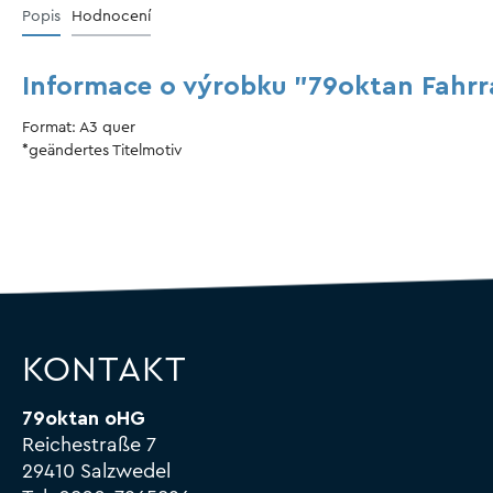
Tassen
Popis
Hodnocení
Informace o výrobku "79oktan Fahrr
Format: A3 quer
*geändertes Titelmotiv
KONTAKT
79oktan oHG
Reichestraße 7
29410 Salzwedel