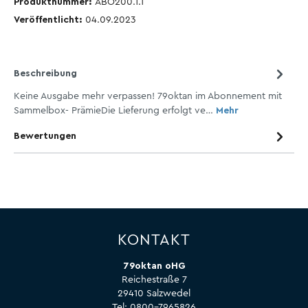
Produktnummer:
ABO200.1.1
Veröffentlicht:
04.09.2023
Beschreibung
Keine Ausgabe mehr verpassen! 79oktan im Abonnement mit
Sammelbox- PrämieDie Lieferung erfolgt ve…
Mehr
Bewertungen
KONTAKT
79oktan oHG
Reichestraße 7
29410 Salzwedel
Tel:
0800-7965826