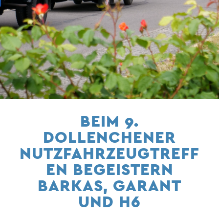
BEIM 9.
DOLLENCHENER
NUTZFAHRZEUGTREFF
EN BEGEISTERN
BARKAS, GARANT
UND H6