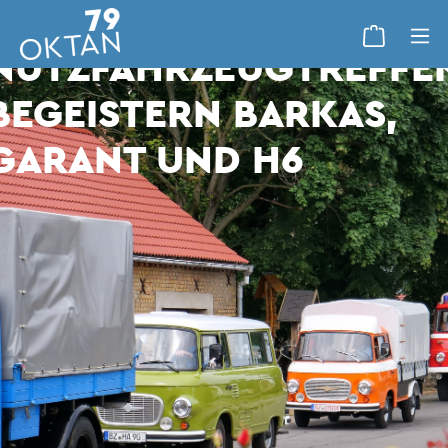
BEIM 9. DOLLENCHENER
NUTZFAHRZEUGTREFFE
BEGEISTERN BARKAS,
GARANT UND H6