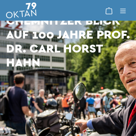
VORTRAG: EIN
CHEMNITZER BLICK
AUF 100 JAHRE PROF.
DR. CARL HORST
HAHN