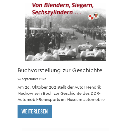
Buchvorstellung zur Geschichte
des DDR-Automobil-Rennsports
26 september 2023
Am 26. Oktober 202 stellt der Autor Hendrik
Medrow sein Buch zur Geschichte des DDR-
Automobil-Rennsports im Museum automobile
welt eisenach vor.
WEITERLESEN