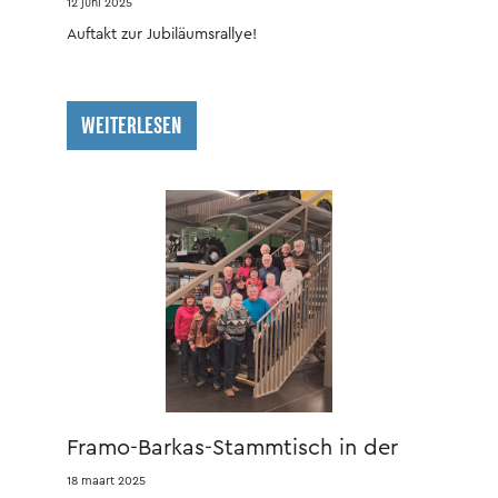
12 juni 2025
Auftakt zur Jubiläumsrallye!
WEITERLESEN
Framo-Barkas-Stammtisch in der
ZeitWerkStadt
18 maart 2025