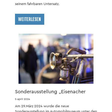
seinem fahrbaren Untersatz.
WEITERLESEN
Sonderausstellung „Eisenacher
Fahrradgeschichte“ eröffnet
5 april 2024
Am 29.März 2024 wurde die neue
Sonderausstellung im Automobilmuseum unter den