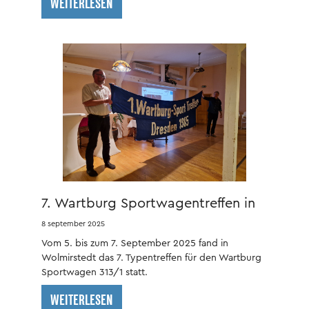
WEITERLESEN
Jahresauftakt in kurfürstlicher Kulisse.
7. Wartburg Sportwagentreffen in
Wolmirstedt
8 september 2025
Vom 5. bis zum 7. September 2025 fand in
Wolmirstedt das 7. Typentreffen für den Wartburg
Sportwagen 313/1 statt.
WEITERLESEN