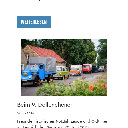
WEITERLESEN
Beim 9. Dollenchener
Nutzfahrzeugtreffen begeistern
16 juni 2026
Barkas, Garant und H6
Freunde historischer Nutzfahrzeuge und Oldtimer
sollten sich den Samstag, 20. Juni 2026,