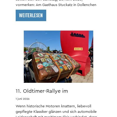
vormerken: Am Gasthaus Stuckatz in Dollenchen
findet bereits zum neunten Mal das beliebte
WEITERLESEN
Dollenchener Nutzfahrzeugtreffen statt.
11. Oldtimer-Rallye im
phanTECHNIKUM
1 juni 2026
Wenn historische Motoren knattern, liebevoll
gepflegte Klassiker glänzen und sich automobile