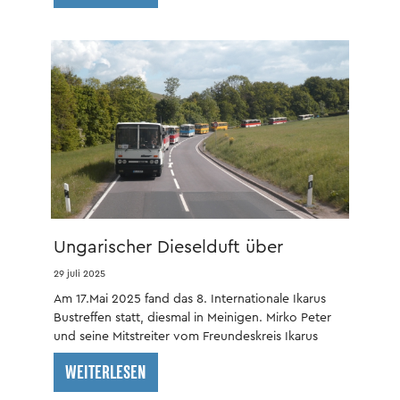
Ungarischer Dieselduft über
Meiningen
29 juli 2025
Am 17.Mai 2025 fand das 8. Internationale Ikarus
Bustreffen statt, diesmal in Meinigen. Mirko Peter
und seine Mitstreiter vom Freundeskreis Ikarus
organisierten es auf dem Betriebsgelände der
WEITERLESEN
Meininger Busbetriebe (MBB).