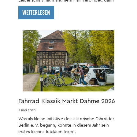
Leidenschaft mit maritimem Flair verbindet, dann
ist wieder Oldtimer-Rallye-Zeit im
WEITERLESEN
phanTECHNIKUM.
Fahrrad Klassik Markt Dahme 2026
5 mei 2026
Was als kleine Initiative des Historische Fahrräder
Berlin e. V. begann, konnte in diesem Jahr sein
erstes kleines Jubiläum feiern.