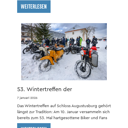
WEITERLESEN
53. Wintertreffen der
Motorradfahrer auf Schloss
7 januari 2026
Augustusburg
Das Wintertreffen auf Schloss Augustusburg gehört
längst zur Tradition: Am 10. Januar versammeln sich
bereits zum 53. Mal hartgesottene Biker und Fans
gelebter Motorradkultur zum winterlichen