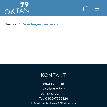
Nieuws
Voertuigen van lezers
KONTAKT
79oktan oHG
Reichestraße 7
29410 Salzwedel
Tel:
0800-7965826
E-Mail:
redaktion@79oktan.de