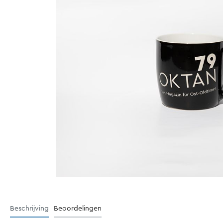
Flimmerkiste
Fan artikelen
Verzamelboxen
Kleding
Posters
Stoelen
&
&
Stickers
Stoelvat
Beschrijving
Beoordelingen
Tassen