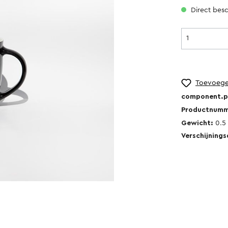
Direct besc
Toevoegen
component.pr
Productnum
Gewicht:
0.5
Verschijning
Kalender
en