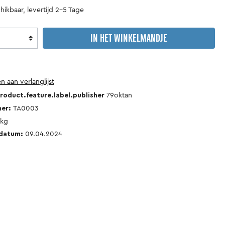
Motorsport
Caravan
hikbaar, levertijd 2-5 Tage
&
Camping
IN HET WINKELMANDJE
Vracht
Geschiedenis
aanhanger
van
het
vervoer
 aan verlanglijst
oduct.feature.label.publisher
79oktan
Antiquarische
Reparatie
mer:
TA0003
boeken
handleidingen
kg
sdatum:
09.04.2024