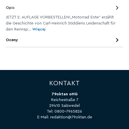
Opis
JETZT 2. AUFLAGE VORBESTELLEN!„Motorrad Ente“ erzählt
die Geschichte von Carl-Heinrich Stiddiens Leidenschaft für
den Rennsp…
Więcej
Oceny
KONTAKT
79oktan oHG
Reichestraße 7
29410 Salzwedel
Tel:
0800-7965826
E-Mail:
redaktion@79oktan.de