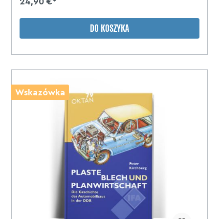
24,90 €*
a
DO KOSZYKA
Wskazówka