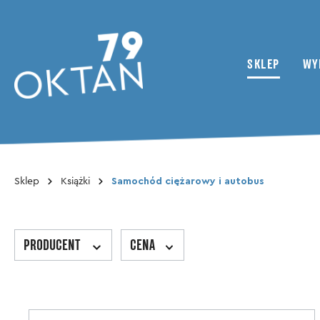
SKLEP
WY
Do kategorii Sklep
Sklep
Książki
Samochód ciężarowy i autobus
79oktan Czasopisma
Aktualności
Dwukołowiec
Kolektyw
ADMV
Materiały dodatkowe
Inhaltsverzeichnis
Kluby i stowarzyszenia
PRODUCENT
CENA
Magazine
Travelogue