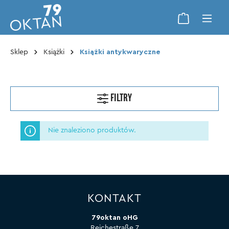
Sklep
Książki
Książki antykwaryczne
FILTRY
Nie znaleziono produktów.
KONTAKT
79oktan oHG
Reichestraße 7