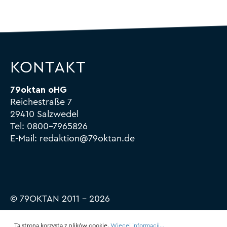
do
siedzeni
Tassen
KONTAKT
79oktan oHG
Reichestraße 7
29410 Salzwedel
Tel:
0800-7965826
E-Mail:
redaktion@79oktan.de
© 79OKTAN 2011 – 2026
Ta strona korzysta z plików cookie.
Więcej informacji...