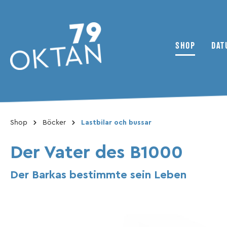
SHOP
DAT
Till kategori Shop
Shop
Böcker
Lastbilar och bussar
79oktan Tidskrifter
Nyheter
Tvåhjuliga fordon
Kollektivet
ADMV
Der Vater des B1000
Bonusmaterial
Inhaltsverzeichnis
Klubbar / föreningar
Der Barkas bestimmte sein Leben
Magazine
Reseskildring