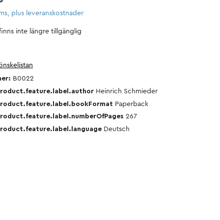
Motorsport
Husvagn
oms, plus leveranskostnader
och
camping
nns inte längre tillgänglig
Släpvagn
Transporthistoria
med
 önskelistan
last
mer:
B0022
begagnade
Reparationshandböcker
oduct.feature.label.author
Heinrich Schmieder
böcker
roduct.feature.label.bookFormat
Paperback
roduct.feature.label.numberOfPages
267
oduct.feature.label.language
Deutsch