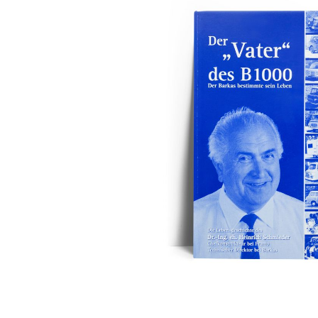
Flimmerkiste
Artiklar från fans
Insamlingslådor
Kläder
Affischer
Stolar
och
och
klistermärken
sätesfat
Tassen