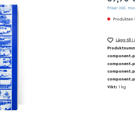
Priser inkl. m
Produkten fi
Lägg till i
Produktnum
component.pr
component.p
component.p
Kalender
component.pr
Vikt:
1
kg
en