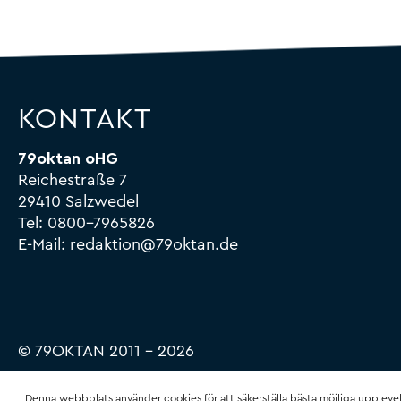
KONTAKT
79oktan oHG
Reichestraße 7
29410 Salzwedel
Tel:
0800-7965826
E-Mail:
redaktion@79oktan.de
© 79OKTAN 2011 – 2026
Denna webbplats använder cookies för att säkerställa bästa möjliga uppleve