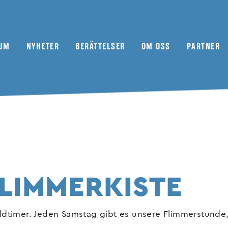
UM
NYHETER
BERÄTTELSER
OM OSS
PARTNER
79oktan Abonnemang
Scen
Motorsport
Redaktionell flotta
Museer
Andra tidskrifter
Möte
Bilar
Redaktionellt arbete
Återförsäljare
Camping
Verkstad
FLIMMERKISTE
Porträtt
Kaufberatung
ldtimer. Jeden Samstag gibt es unsere Flimmerstunde, 