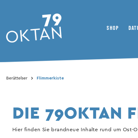
SHOP
DAT
Till kategori Shop
Berättelser
Flimmerkiste
79oktan Tidskrifter
Nyheter
Tvåhjuliga fordon
Kollektivet
ADMV
Bonusmaterial
Inhaltsverzeichnis
Klubbar / föreningar
DIE 79OKTAN 
Magazine
Reseskildring
Hier finden Sie brandneue Inhalte rund um Ost-O