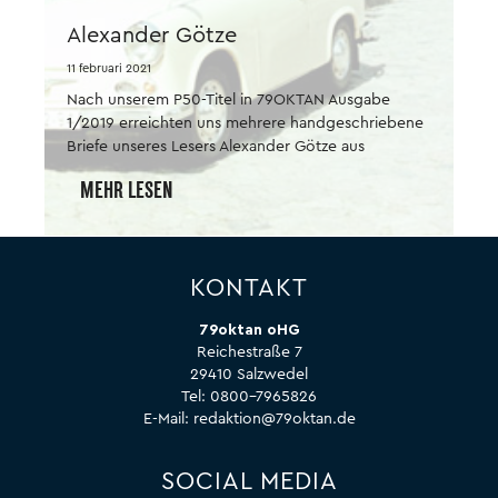
Alexander Götze
11 februari 2021
Nach unserem P50-Titel in 79OKTAN Ausgabe
1/2019 erreichten uns mehrere handgeschriebene
Briefe unseres Lesers Alexander Götze aus
Eberswalde, der uns obendrein mehrere Fotos
MEHR LESEN
mitschickte. Einen kleinen Ausschnitt aus diesen
netten Zuschriften möchten wir Ihnen, liebe Leser,
auf diesen Seiten gern zugänglich machen. Das
79OKTAN-Kollektiv.
KONTAKT
79oktan oHG
Reichestraße 7
29410 Salzwedel
Tel:
0800-7965826
E-Mail:
redaktion@79oktan.de
SOCIAL MEDIA