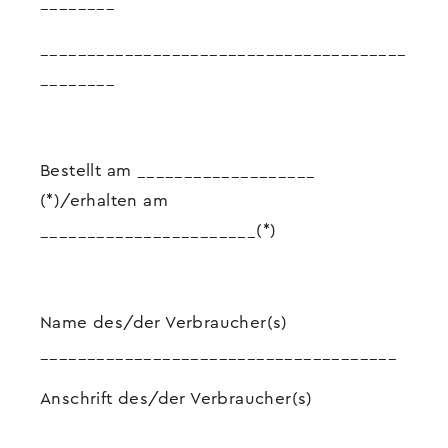
________
_______________________________________
________
Bestellt am ___________________
(*)/erhalten am
_______________________(*)
Name des/der Verbraucher(s)
______________________________________
Anschrift des/der Verbraucher(s)
_________________________________