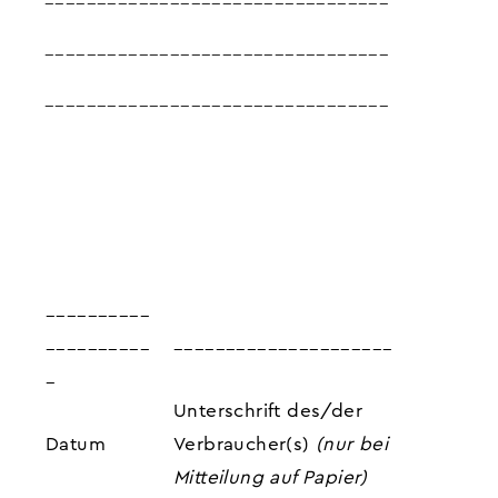
_________________________________
_________________________________
__________
__________
_____________________
_
Unterschrift des/der
Datum
Verbraucher(s)
(nur bei
Mitteilung auf Papier)