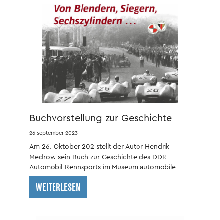
Buchvorstellung zur Geschichte
des DDR-Automobil-Rennsports
26 september 2023
Am 26. Oktober 202 stellt der Autor Hendrik
Medrow sein Buch zur Geschichte des DDR-
Automobil-Rennsports im Museum automobile
welt eisenach vor.
WEITERLESEN