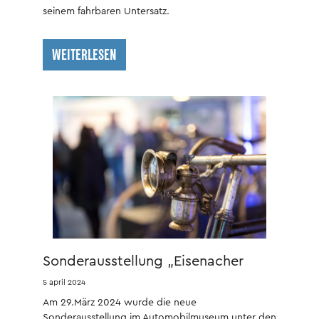
seinem fahrbaren Untersatz.
WEITERLESEN
Sonderausstellung „Eisenacher
Fahrradgeschichte“ eröffnet
5 april 2024
Am 29.März 2024 wurde die neue
Sonderausstellung im Automobilmuseum unter den