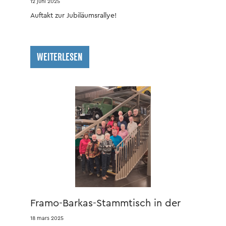
12 juni 2025
Auftakt zur Jubiläumsrallye!
WEITERLESEN
Framo-Barkas-Stammtisch in der
ZeitWerkStadt
18 mars 2025