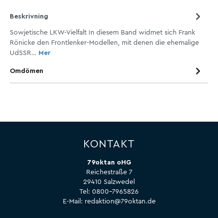
Beskrivning
Sowjetische LKW-Vielfalt In diesem Band widmet sich Frank
Rönicke den Frontlenker-Modellen, mit denen die ehemalige
UdSSR…
Mer
Omdömen
KONTAKT
79oktan oHG
Reichestraße 7
29410 Salzwedel
Tel:
0800-7965826
E-Mail:
redaktion@79oktan.de