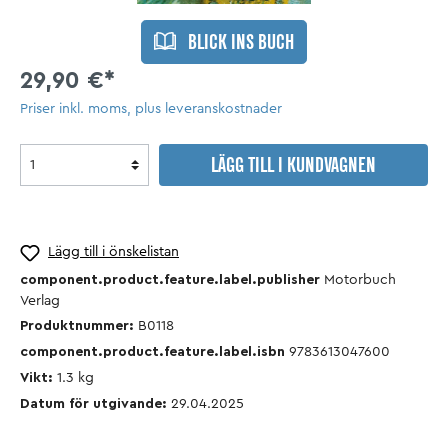
BLICK INS BUCH
29,90 €*
Priser inkl. moms, plus leveranskostnader
LÄGG TILL I KUNDVAGNEN
Lägg till i önskelistan
component.product.feature.label.publisher
Motorbuch
Verlag
Produktnummer:
B0118
component.product.feature.label.isbn
9783613047600
Vikt:
1.3
kg
Datum för utgivande:
29.04.2025