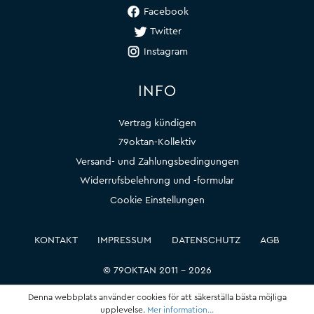
Facebook
Twitter
Instagram
INFO
Vertrag kündigen
79oktan-Kollektiv
Versand- und Zahlungsbedingungen
Widerrufsbelehrung und -formular
Cookie Einstellungen
KONTAKT
IMPRESSUM
DATENSCHUTZ
AGB
© 79OKTAN 2011 – 2026
Denna webbplats använder cookies för att säkerställa bästa möjliga
upplevelse.
Mer information...