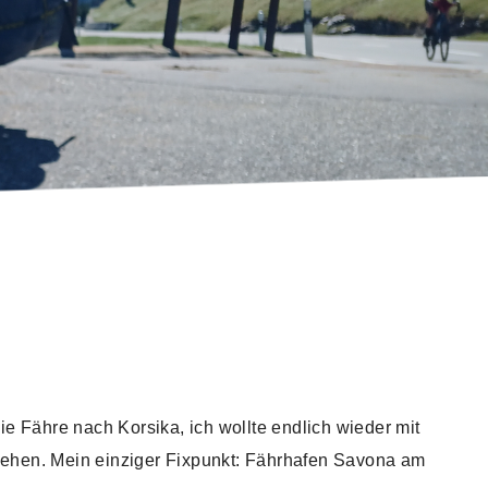
Motorsport
Husvagn
och
camping
Släpvagn
Transporthistoria
med
last
begagnade
Reparationshandböcker
böcker
ie Fähre nach Korsika, ich wollte endlich wieder mit
ehen. Mein einziger Fixpunkt: Fährhafen Savona am