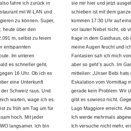
also fahre ich zurück in
sie mir hier und jetzt aus
estaurant mit W-LAN und
schieben ist mit dem ganzen
igieren zu können. Super,
kommen 17:30 Uhr auf einem
r, heute über den
vor lauter Nebel nicht, ob 
.091 m, selbst zu feiern
frage in dem Gasthaus, ob i
r entspannten
meine Augen feucht und ich 
oute. Im unteren
Fantasien sah ich mich vo
ald es schneller geht,
aber so geht’s auch. Im Ga
 gegen 16 Uhr.
Ob ich es
mitteilen: „Unser Bebi hats
eber eine Unterkunft
Eskalation vom Vormittag 
s der Schweiz raus. Und
gerade kein Problem. Wir (A
mich warten, wage ich es.
gibt es sowieso nicht. Geg
 ist zu früh am Tag um für
Lago Maggiore erreicht. Abe
sam hoch. Mit jeder
Ich werde mehrmals abgewie
AWO langsamer. Ich bin
Ich versuche nicht mehr, ei