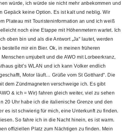
gehen würde, ich würde sie nicht mehr anbekommen und
 Gepäck keine Option. Es ist kalt und neblig. Wir
 Plateau mit Touristeninformation an und ich weiß
vielleicht noch eine Etappe mit Höhenmetern wartet. Ich
ch oben bin und als die Antwort „Ja“ lautet, werden
bestelle mir ein Bier. Ok, in meinen früheren
n Menschen umjubelt und die AWO mit Lorbeerkranz,
sthaus gibt’s WLAN und ich kann Volker endlich
 geschafft, Motor läuft… Grüße vom St Gotthard“. Die
mit dem Zündmagneten verschweige ich. Es gibt
WO & ich = Wir) fahren gleich weiter, viel zu sehen
en 20 Uhr habe ich die italienische Grenze und den
r es ist schwierig für mich, eine Unterkunft zu finden.
sen. So fahre ich in die Nacht hinein, es ist warm.
nen offiziellen Platz zum Nächtigen zu finden. Mein