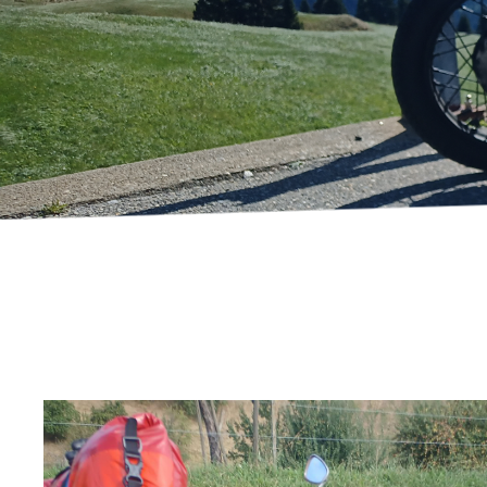
Flimmerkiste
Artiklar från fans
Insamlingslådor
Kläder
Affischer
Stolar
och
och
klistermärken
sätesfat
Tassen