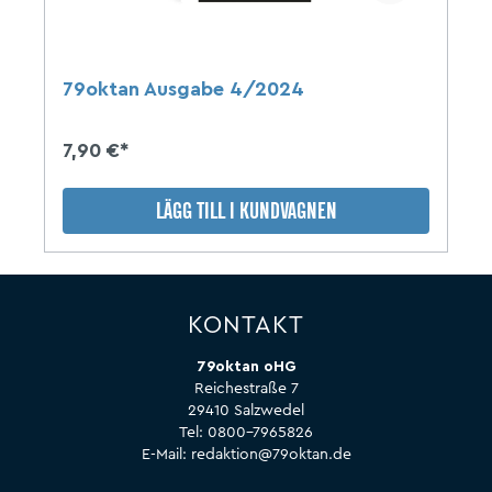
79oktan Ausgabe 4/2024
7,90 €*
LÄGG TILL I KUNDVAGNEN
KONTAKT
79oktan oHG
Reichestraße 7
29410 Salzwedel
Tel:
0800-7965826
E-Mail:
redaktion@79oktan.de